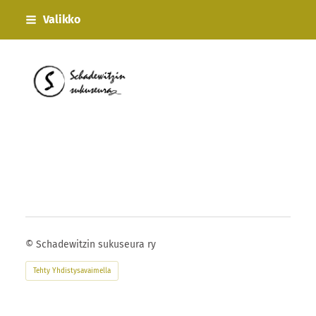
Siirry
Valikko
sivun
sisältöön
Schadewitzin sukuseura ry
©
Schadewitzin sukuseura ry
Tehty Yhdistysavaimella