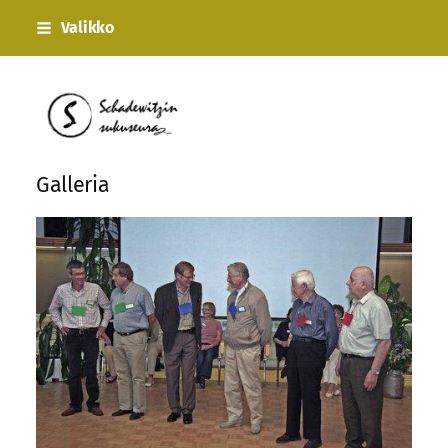
Siirry
Valikko
sivun
sisältöön
Schadewitzin sukuseura ry
Galleria