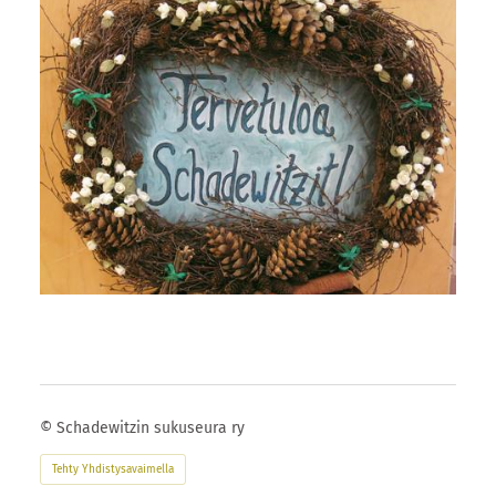
©
Schadewitzin sukuseura ry
Tehty Yhdistysavaimella